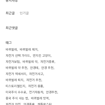
공지사항
최근글
인기글
최근댓글
태그
바퀴벌레
바퀴벌레 제거
자전거 선택 가이드
먼치킨 고양이
자전거보험
바퀴벌레 약
자전거종류
바퀴벌레 약 추천
안경테
안경 추천
자전거 액세서리
자전거사고
바퀴벌레 퇴치
자전거 추천
티스토리챌린지
자전거 용품
미국주식 수수료
전기자동차
안경추천
중국 주식 사는 법
바퀴벌레 방역
자전거 안전
안경종류
젠틀몬스터