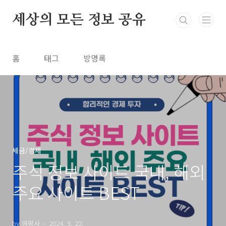
본문 바로가기
세상의 모든 정보 공유
홈
태그
방명록
세금/경제
주식 정보 사이트 국내, 해외
주요 사이트 BEST
by 영평사
2024. 9. 22.