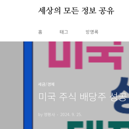
본문 바로가기
세상의 모든 정보 공유
홈
태그
방명록
세금/경제
미국 주식 배당주 성공
by 영평사
2024. 9. 25.