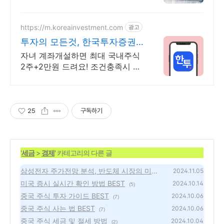
머, 책임시공
https://m.koreainvestment.com
광고
투자의 모든것, 한국투자증권
한국투자증권이 처음이라면?
자녀 계좌개설하면 최대 국내주식
2주+2만원 드려요! 조건충족시 최
대국내주식 2주+2만원 기회
25
구독하기
'
세금
>
경제
' 카테고리의 다른 글
삼성전자 주가전망 분석, 반도체 시장의 미래
2024.11.05
와 투자 전략
미국 증시 실시간 확인 방법 BEST
(10)
2024.10.14
(5)
중국 주식 투자 가이드 BEST
2024.10.06
(7)
중국 주식 사는 법 BEST
2024.10.06
(7)
중국 주식 세금 및 절세 방법
2024.10.04
(2)