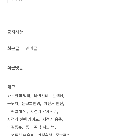
공지사항
최근글
인기글
최근댓글
태그
바퀴벌레 방역
바퀴벌레
안경테
금투자
눈보호안경
자전거 안전
바퀴벌레 약
자전거 액세서리
자전거 선택 가이드
자전거 용품
안경종류
중국 주식 사는 법
미국주식 수수료
안경추천
중국주식